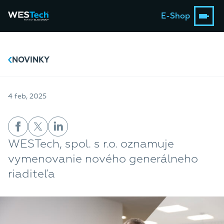
E-Shop
NOVINKY
4 feb, 2025
WESTech, spol. s r.o. oznamuje
vymenovanie nového generálneho
riaditeľa