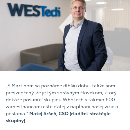
„S Martinom sa poznáme dlhšiu dobu, takže som
presvedčený, že je tým správnym človekom, ktorý
dokáže posunúť skupinu WESTech s takmer 600
zamestnancami ešte ďalej v napĺňaní našej vízie a
poslania.“
Matej Sršeň,
CSO (riaditeľ stratégie
skupiny)