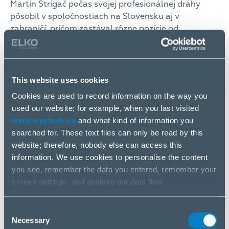
Martin Strigač počas svojej profesionálnej dráhy
pôsobil v spoločnostiach na Slovensku aj v
zahraničí, pričom zastával rôzne pozície od
programátora v začiatkoch kariéry, cez projektového
manažéra až po vrcholový manažment. Je držiteľom
niekoľkých celosvetovo uznávaných manažérskych
a odborných certifikátov. Skôr než kroky Martina
This website uses cookies
doviedli do WESTechu, v roku 2015 nastúpil do
Cookies are used to record information on the way you
spoločnosti Sygic na pozíciu Vice President
used our website; for example, when you last visited
Enterprise Solutions, kde zodpovedal za firemné
www.westech.eu
and what kind of information you
riešenia.
searched for. These text files can only be read by this
website; therefore, nobody else can access this
information. We use cookies to personalise the content
you see, remember the data you entered, remember your
screen settings, and analyse our data flow.
We share information on the way you use our website
with our social media, advertising and analysis partners.
Consent
If you agree to this, please click “Accept all cookies”. If
Necessary
Selection