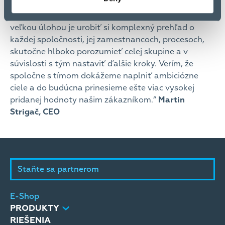
som veľmi rád, že mi Matej ostane pomáhať s
budovaním vízie a stratégie skupiny. Mojou prvou
veľkou úlohou je urobiť si komplexný prehľad o
každej spoločnosti, jej zamestnancoch, procesoch,
skutočne hlboko porozumieť celej skupine a v
súvislosti s tým nastaviť ďalšie kroky. Verím, že
spoločne s tímom dokážeme naplniť ambiciózne
ciele a do budúcna prinesieme ešte viac vysokej
pridanej hodnoty našim zákazníkom.“
Martin
Strigač,
CEO
Staňte sa partnerom
E-Shop
PRODUKTY
RIEŠENIA