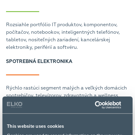
Rozsiahle portfólio IT produktov, komponentov,
počítačov, notebookov, inteligentných telefónov,
tabletov, nositeľných zariadení, kancelárskej
elektroniky, periférií a softvéru.
SPOTREBNÁ ELEKTRONIKA
Rýchlo rastúci segment malých a veľkých domácich
spotrebičov, televízorov, zdravotných a wellness
produktov, elektrických kolobežiek a iných.
RIEŠENIA
This website uses cookies