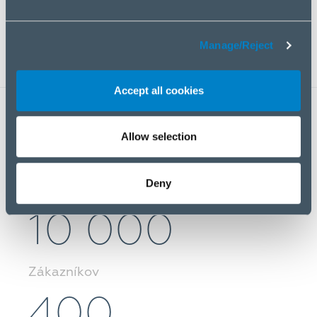
Rozsiahle portfólio produktov s mnohými
alternatívami z hľadiska ceny a vlastností.
Manage/Reject
Accept all cookies
40 000
Allow selection
Deny
Produktov
10 000
Zákazníkov
400