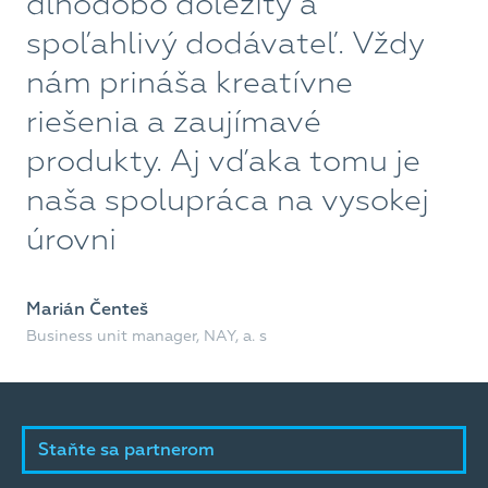
dlhodobo dôležitý a
n
spoľahlivý dodávateľ. Vždy
n
nám prináša kreatívne
N
riešenia a zaujímavé
n
produkty. Aj vďaka tomu je
v
naša spolupráca na vysokej
š
úrovni
s
s
Marián Čenteš
r
Business unit manager, NAY, a. s
p
ú
s
Staňte sa partnerom