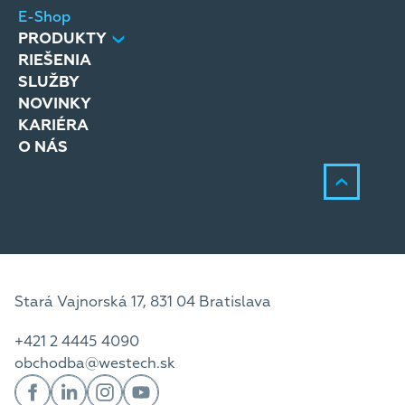
Mgr
E-Shop
PRODUKTY
Pro
RIEŠENIA
SLUŽBY
NOVINKY
KARIÉRA
O NÁS
Stará Vajnorská 17, 831 04 Bratislava
+421 2 4445 4090
obchodba@westech.sk