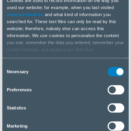
Cookies are used to record information on the way you
used our website; for example, when you last visited
www.westech.eu
and what kind of information you
Pre poskytovateľov riešení zabezpečujeme potrebné
searched for. These text files can only be read by this
kompetencie a kapacity na riešenie jedinečných
website; therefore, nobody else can access this
obchodných výziev.
information. We use cookies to personalise the content
you see, remember the data you entered, remember your
screen settings, and analyse our data flow.
We share information on the way you use our website
with our social media, advertising and analysis partners.
Consent
If you agree to this, please click “Accept all cookies”. If
Necessary
Selection
KĽÚČOVÉ BENEFITY
you wish to manage your choice or reject cookies, please
click “Manage/Reject”.
Preferences
Statistics
Marketing