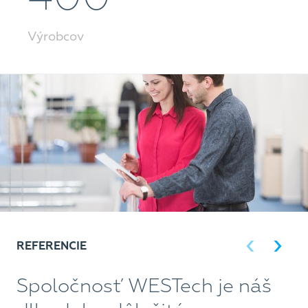
Výrobcov
REFERENCIE
Spoločnosť WESTech je náš
S