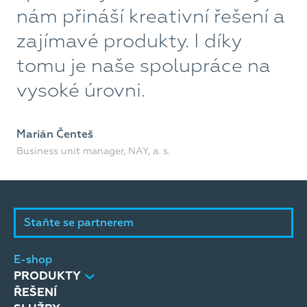
nám přináší kreativní řešení a
N
zajímavé produkty. I díky
n
tomu je naše spolupráce na
d
vysoké úrovni.
s
s
Marián Čenteš
s
Business unit manager, NAY, a. s.
z
n
p
Staňte se partnerem
1
E-shop
PRODUKTY
Mgr
ŘEŠENÍ
Pro