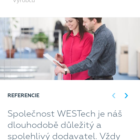
Výrobců
REFERENCIE
Společnost WESTech je náš
S
dlouhodobě důležitý a
n
spolehlivý dodavatel. Vždy
n