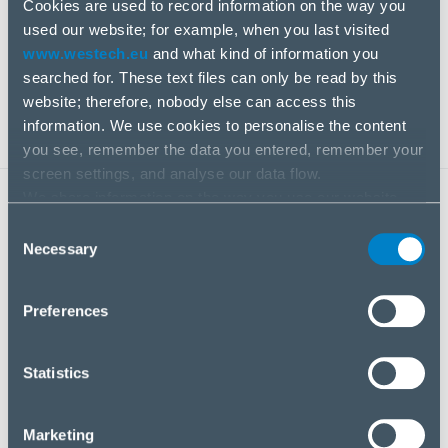
Cookies are used to record information on the way you
Pro poskytovatele řešení zajišťujeme potřebné
used our website; for example, when you last visited
kompetence a kapacity pro řešení jedinečných
www.westech.eu
and what kind of information you
obchodních výzev.
searched for. These text files can only be read by this
website; therefore, nobody else can access this
information. We use cookies to personalise the content
you see, remember the data you entered, remember your
screen settings, and analyse our data flow.
We share information on the way you use our website
KĽÚČOVÉ BENEFITY
with our social media, advertising and analysis partners.
Consent
If you agree to this, please click “Accept all cookies”. If
Necessary
Selection
you wish to manage your choice or reject cookies, please
click “Manage/Reject”.
Preferences
Statistics
Marketing
Rozsáhlé portfolio produktů s mnoha alternativami