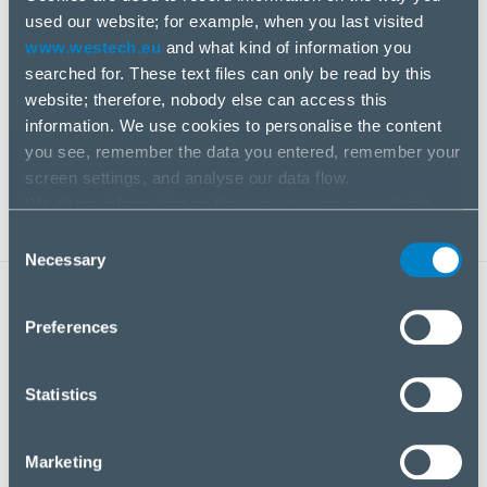
MEGOLDÁSOK
used our website; for example, when you last visited
www.westech.eu
and what kind of information you
searched for. These text files can only be read by this
Megoldások szolgáltatóinak biztosítjuk az egyedi
website; therefore, nobody else can access this
üzleti kihívások megoldásához szükséges
information. We use cookies to personalise the content
kompetenciákat és képességeket.
you see, remember the data you entered, remember your
screen settings, and analyse our data flow.
We share information on the way you use our website
with our social media, advertising and analysis partners.
Consent
If you agree to this, please click “Accept all cookies”. If
Necessary
Selection
you wish to manage your choice or reject cookies, please
click “Manage/Reject”.
A LEGNAGYOBB ELŐNYÖK
Preferences
Statistics
Marketing