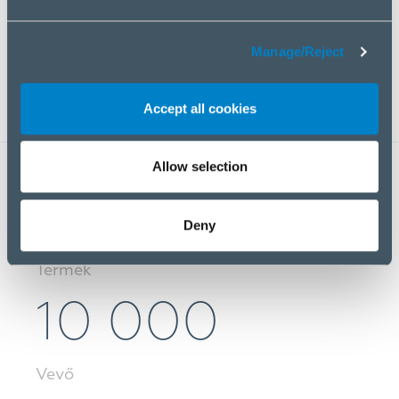
Manage/Reject
Kiterjedt termékportfólió, számos alternatívával az
ár és a funkciók tekintetében.
Accept all cookies
Allow selection
40 000
Deny
Termék
10 000
Vevő