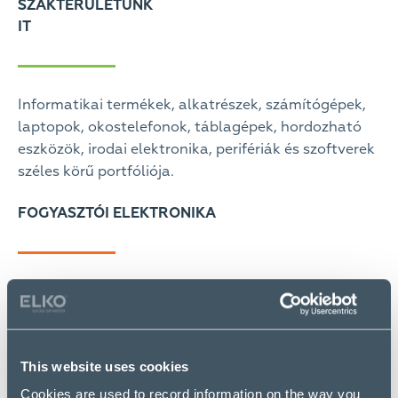
SZAKTERÜLETÜNK
IT
Informatikai termékek, alkatrészek, számítógépek,
laptopok, okostelefonok, táblagépek, hordozható
eszközök, irodai elektronika, perifériák és szoftverek
széles körű portfóliója.
FOGYASZTÓI ELEKTRONIKA
A háztartási kis- és nagygépek, televíziók,
egészségügyi és wellness termékek, elektromos
robogók és más termékek gyorsan növekvő
szegmense.
This website uses cookies
Cookies are used to record information on the way you