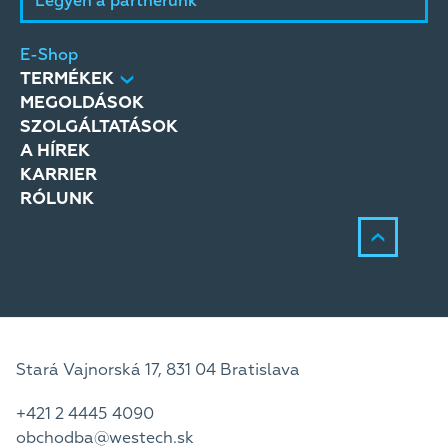
Legyen a partnerünk
m
E-Shop
TERMÉKEK
Mgr
MEGOLDÁSOK
Pro
SZOLGÁLTATÁSOK
A HÍREK
KARRIER
RÓLUNK
Stará Vajnorská 17, 831 04 Bratislava
+421 2 4445 4090
obchodba@westech.sk