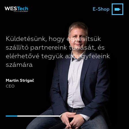
E-Shop
Küldetésünk, hogy egyesítsük
szállító partnereink tudását, és
elérhetővé tegyük azt ügyfeleink
számára
Martin Strigač
CEO