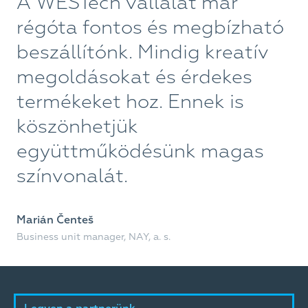
A WESTech vállalat már
A
régóta fontos és megbízható
l
beszállítónk. Mindig kreatív
l
megoldásokat és érdekes
E
termékeket hoz. Ennek is
k
köszönhetjük
i
együttműködésünk magas
t
színvonalát.
s
k
Marián Čenteš
m
Business unit manager, NAY, a. s.
i
i
1