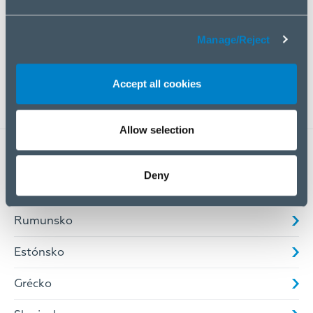
Pravidlami ochrany osobných údajov
(Potrebné)
Manage/Reject
Accept all cookies
Allow selection
POBOČKY ELKO GROUP
Deny
Česká republika
Rumunsko
Estónsko
Grécko