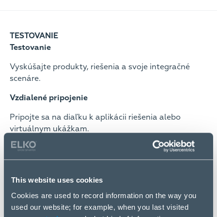
TESTOVANIE
Testovanie
Vyskúšajte produkty, riešenia a svoje integračné
scenáre.
Vzdialené pripojenie
Pripojte sa na diaľku k aplikácii riešenia alebo
virtuálnym ukážkam.
Demo
Získajte demo vzorky na testovanie vo svojom
vlastnom prostredí.
This website uses cookies
Cookies are used to record information on the way you
Dôkaz
used our website; for example, when you last visited