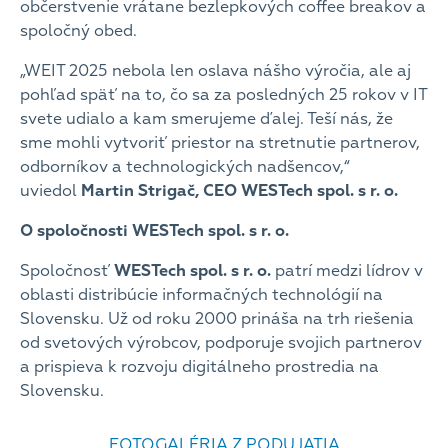
občerstvenie vrátane bezlepkových coffee breakov a
spoločný obed.
„WEIT 2025 nebola len oslava nášho výročia, ale aj
pohľad späť na to, čo sa za posledných 25 rokov v IT
svete udialo a kam smerujeme ďalej. Teší nás, že
sme mohli vytvoriť priestor na stretnutie partnerov,
odborníkov a technologických nadšencov,“
uviedol
Martin Strigač, CEO WESTech spol. s r. o.
O spoločnosti WESTech spol. s r. o.
Spoločnosť
WESTech spol. s r. o.
patrí medzi lídrov v
oblasti distribúcie informačných technológií na
Slovensku. Už od roku 2000 prináša na trh riešenia
od svetových výrobcov, podporuje svojich partnerov
a prispieva k rozvoju digitálneho prostredia na
Slovensku.
FOTOGALÉRIA Z PODUJATIA