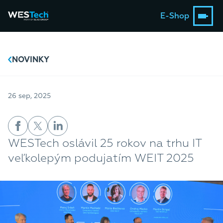
E-Shop
NOVINKY
26 sep, 2025
WESTech oslávil 25 rokov na trhu IT
veľkolepým podujatím WEIT 2025