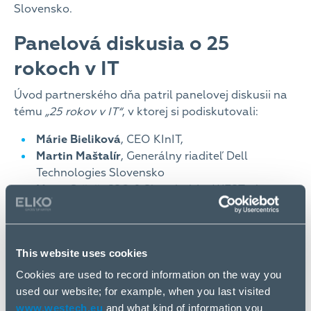
Slovensko.
Panelová diskusia o 25
rokoch v IT
Úvod partnerského dňa patril panelovej diskusii na
tému
„25 rokov v IT“
, v ktorej si podiskutovali:
Márie Bieliková
, CEO KInIT,
Martin Maštalír
, Generálny riaditeľ Dell
Technologies Slovensko
Matej Sršeň
, CSO & Shareholder WESTech,
Ondrej Macko
, šéfredaktor portálu TOUCHIT,
a Martin Strigač, CEO WESTech Group,
a zároveň moderátor diskusie.
This website uses cookies
Spoločne reflektovali historický vývoj technológií,
Cookies are used to record information on the way you
zhodnotili aktuálne trendy a načrtli víziu budúcnosti
used our website; for example, when you last visited
digitálneho sveta. Táto panelová diskusia mala
www.westech.eu
and what kind of information you