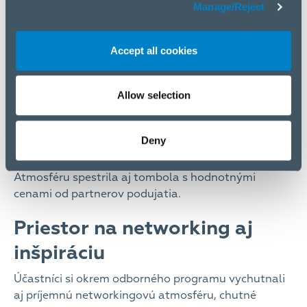
Manage/Reject
Accept all cookies
Allow selection
Na výstavných stánkoch nechýbali ani inovatívne
Deny
produkty od značiek
ASUS, Canon, FitStream,
Logitech, Mikrotik, Roborock, TCL, Xiaomi či Zyxel
.
Atmosféru spestrila aj tombola s hodnotnými
cenami od partnerov podujatia.
Priestor na networking aj
inšpiráciu
Účastníci si okrem odborného programu vychutnali
aj príjemnú networkingovú atmosféru, chutné