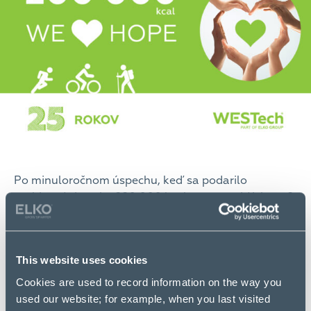
Po minuloročnom úspechu, keď sa podarilo
vyzbierať viac ako 280 000 kcal a premeniť ich na 8
500 eur pre Centrum pre deti a rodiny Sereď ,
spoločnosť opäť vyzýva zamestnancov a
obchodných partnerov, aby sa zapojili do športovo-
This website uses cookies
charitatívnej výzvy.
Cookies are used to record information on the way you
Cieľom tohtoročnej výzvy je spoločne vyzbierať 200
used our website; for example, when you last visited
000 spálených kalórií, ktoré WESTech premení na 2