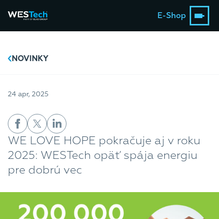
E-Shop
NOVINKY
24 apr, 2025
WE LOVE HOPE pokračuje aj v roku
2025: WESTech opäť spája energiu
pre dobrú vec