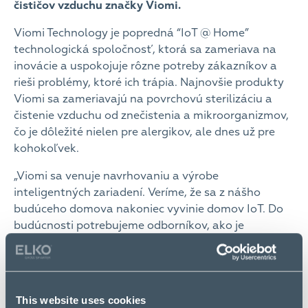
čističov vzduchu značky Viomi.
Viomi Technology je popredná “IoT @ Home”
technologická spoločnosť, ktorá sa zameriava na
inovácie a uspokojuje rôzne potreby zákazníkov a
rieši problémy, ktoré ich trápia. Najnovšie produkty
Viomi sa zameriavajú na povrchovú sterilizáciu a
čistenie vzduchu od znečistenia a mikroorganizmov,
čo je dôležité nielen pre alergikov, ale dnes už pre
kohokoľvek.
„Viomi sa venuje navrhovaniu a výrobe
inteligentných zariadení. Veríme, že sa z nášho
budúceho domova nakoniec vyvinie domov IoT. Do
budúcnosti potrebujeme odborníkov, ako je
napríklad skupina ELKO, aby priniesli zdravý a
inteligentný život na miestne trhy.“
Tommy Zhang,
GM zo zámorskej divízie Viomi
This website uses cookies
Robotické bestsellery