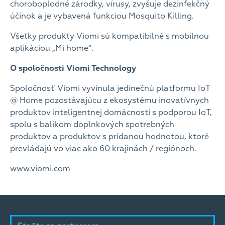
choroboplodné zárodky, vírusy, zvyšuje dezinfekčný
účinok a je vybavená funkciou Mosquito Killing.
Všetky produkty Viomi sú kompatibilné s mobilnou
aplikáciou „Mi home“.
O spoločnosti Viomi Technology
Spoločnosť Viomi vyvinula jedinečnú platformu IoT
@ Home pozostávajúcu z ekosystému inovatívnych
produktov inteligentnej domácnosti s podporou IoT,
spolu s balíkom doplnkových spotrebných
produktov a produktov s pridanou hodnotou, ktoré
prevládajú vo viac ako 60 krajinách / regiónoch.
www.viomi.com