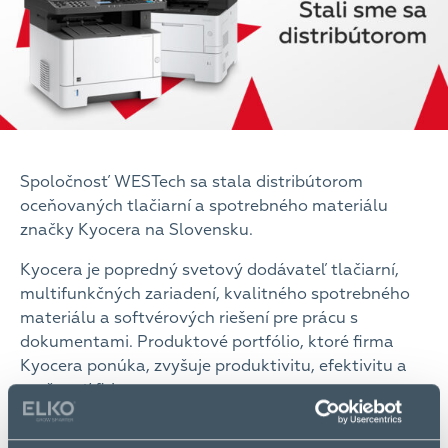
Spoločnosť WESTech sa stala distribútorom
oceňovaných tlačiarní a spotrebného materiálu
značky Kyocera na Slovensku.
Kyocera je popredný svetový dodávateľ tlačiarní,
multifunkčných zariadení, kvalitného spotrebného
materiálu a softvérových riešení pre prácu s
dokumentami. Produktové portfólio, ktoré firma
Kyocera ponúka, zvyšuje produktivitu, efektivitu a
pružnosť firiem.
„Som veľmi rád a nesmierne ma teší, že sme uzavreli