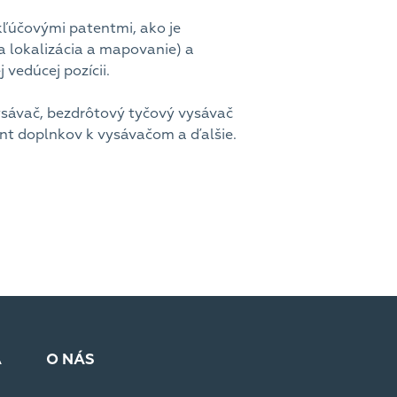
 kľúčovými patentmi, ako je
 lokalizácia a mapovanie) a
vedúcej pozícii.
vysávač, bezdrôtový tyčový vysávač
ent doplnkov k vysávačom a ďalšie.
A
O NÁS