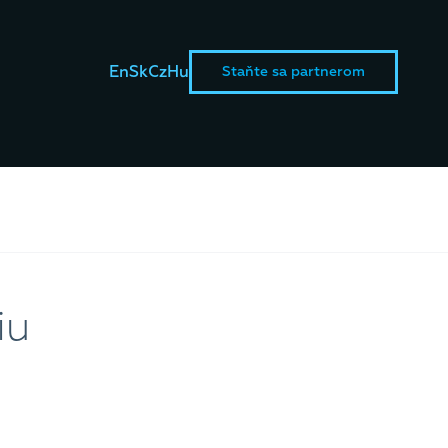
En
Sk
Cz
Hu
Staňte sa partnerom
iu