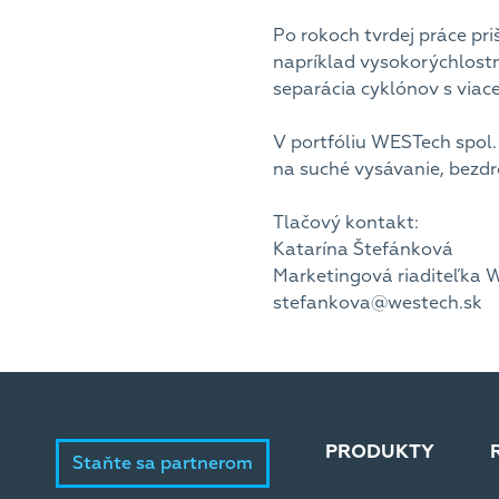
Po rokoch tvrdej práce pr
napríklad vysokorýchlost
separácia cyklónov s viac
V portfóliu WESTech spol.
na suché vysávanie, bezdr
Tlačový kontakt:
Katarína Štefánková
Marketingová riaditeľka WE
stefankova@westech.sk
PRODUKTY
Staňte sa partnerom