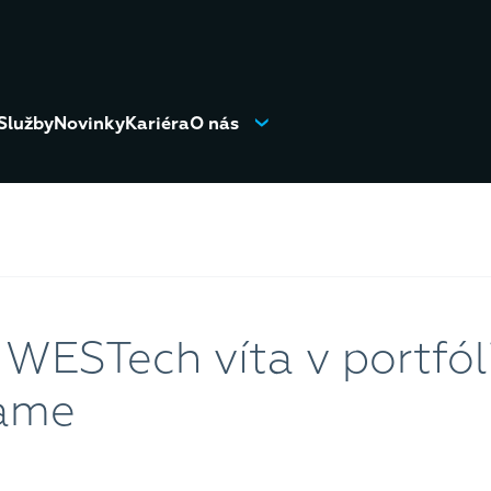
Služby
Novinky
Kariéra
O nás
WESTech víta v portfól
eame