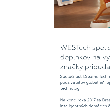
WESTech spol s 
doplnkov na vy
značky pribúd
Spoločnosť Dreame Technolo
používateľov globálne“. S
technológií.
Na konci roka 2017 sa Dre
inteligentných domácich či