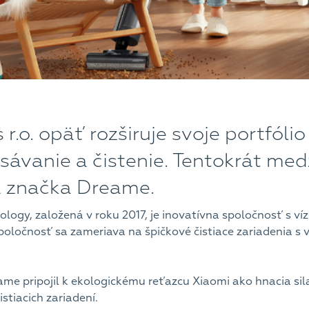
r.o. opäť rozširuje svoje portfólio
sávanie a čistenie. Tentokrát me
a značka Dreame.
gy, založená v roku 2017, je inovatívna spoločnosť s vízi
poločnosť sa zameriava na špičkové čistiace zariadenia s
ame pripojil k ekologickému reťazcu Xiaomi ako hnacia sila
stiacich zariadení.