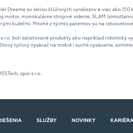
išiel Dreame so sériou kľúčových vynálezov a viac ako 150
ný motor, monokulárne strojové videnie, SLAM (simultánna
erými kužeľmi. Mnohé z týchto patentov sú na celosvetovej 
 s r.o. boli zalistované produkty ako napríklad robotický 
ôtový tyčový vysávač na mokré i suché vysávanie, sortim
STech, spol s r.o.
RIEŠENIA
SLUŽBY
NOVINKY
KARIÉR