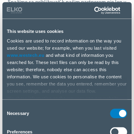
„Snažíme sa približovať k našim partnerom nie len v
online priestore, práve preto dbáme na to, aby k nim
boli naše kamenné pobočky čo najbližšie a cítili sa
tam príjemnejšie.“
Daniel Žilinský,
Head of SMB zo
spoločnosti WESTech
This website uses cookies
Cookies are used to record information on the way you
WESTech pobočka v Žiline prešla zmenou a
used our website; for example, when you last visited
momentálne bude slúžiť aj ako odberné miesto pre
www.westech.eu
and what kind of information you
vaše objednávky, ktoré Vám vďaka našej posilnenej
searched for. These text files can only be read by this
logistike budú doručované z nášho hlavného
website; therefore, nobody else can access this
bratislavského skladu priamo na novootvorenú
information. We use cookies to personalise the content
pobočku v Žiline.
you see, remember the data you entered, remember your
Pre viac informácií neváhajte kontaktovať našich
screen settings, and analyse our data flow.
obchodníkov priamo na novej pobočke.
We share information on the way you use our website
with our social media, advertising and analysis partners.
Consent
If you agree to this, please click “Accept all cookies”. If
Necessary
Selection
you wish to manage your choice or reject cookies, please
Karol Filip
click “Manage/Reject”.
Preferences
Obchodný manažér