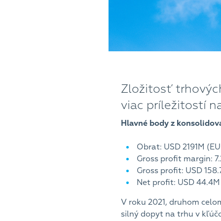
Zložitosť trhový
viac príležitostí 
Hlavné body z konsolidova
Obrat: USD 2191M (EUR
Gross profit margin: 
Gross profit: USD 158
Net profit: USD 44.4M
V roku 2021, druhom celo
silný dopyt na trhu v kľú