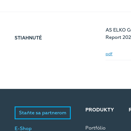
AS ELKO G
Report 202
STIAHNUTÉ
pdf
PRODUKTY
Staňte sa partnerom
Portfólio
E-Shop