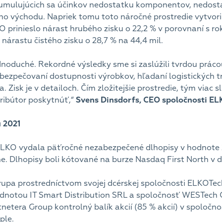
kumulujúcich sa účinkov nedostatku komponentov, nedost
ého východu. Napriek tomu toto náročné prostredie vytvori
O prinieslo nárast hrubého zisku o 22,2 % v porovnaní s r
 nárastu čistého zisku o 28,7 % na 44,4 mil.
ednoduché. Rekordné výsledky sme si zaslúžili tvrdou prác
bezpečovaní dostupnosti výrobkov, hľadaní logistických tr
 Zisk je v detailoch. Čím zložitejšie prostredie, tým viac 
ribútor poskytnúť,“
Svens Dinsdorfs, CEO spoločnosti EL
 2021
 ELKO vydala päťročné nezabezpečené dlhopisy v hodnote 
e. Dlhopisy boli kótované na burze Nasdaq First North v 
upa prostredníctvom svojej dcérskej spoločnosti ELKOTec
odnotou IT Smart Distribution SRL a spoločnosť WESTech C
netera Group kontrolný balík akcií (85 % akcií) v spoločnos
ple.