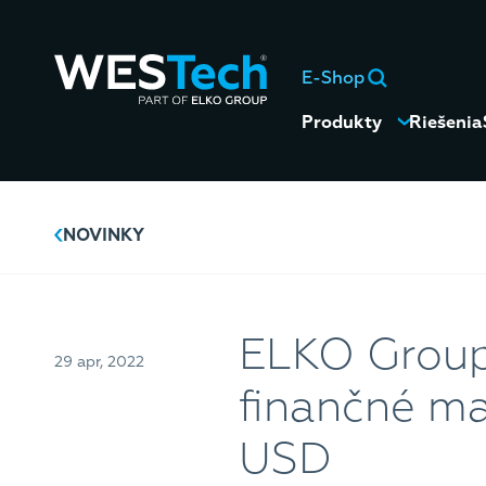
E-Shop
Produkty
Riešenia
NOVINKY
ELKO Group 
29 apr, 2022
finančné ma
USD