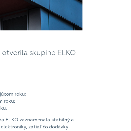
 otvorila skupine ELKO
ajúcom roku;
m roku;
oku.
pina ELKO zaznamenala stabilný a
elektroniky, zatiaľ čo dodávky