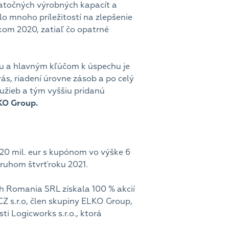
atočných výrobných kapacít a
lo mnoho príležitostí na zlepšenie
okom 2020, zatiaľ čo opatrné
ou a hlavným kľúčom k úspechu je
ás, riadení úrovne zásob a po celý
služieb a tým vyššiu pridanú
KO Group.
20 mil. eur s kupónom vo výške 6
druhom štvrťroku 2021.
h Romania SRL získala 100 % akcií
Z s.r.o, člen skupiny ELKO Group,
ti Logicworks s.r.o., ktorá