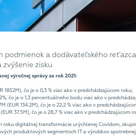
ch podmienok a dodávateľského reťazca
na zvýšenie zisku
nej výročnej správy za rok 2021:
 1852M), čo je o 0,3 % viac ako v predchádzajúcom roku;
7.2%, čo je o 1,3 percentuálneho bodu viac ako v predchádz
.7M (EUR 134.2M), čo je o 22,2 % viac ako v predchádzajúco
 (EUR 37.5M), čo je o 28,7 % viac ako v predchádzajúcom r
m roku digitálnej transformácie urýchlenej Covidom, sku
čových produktových segmentoch IT a výrobkov spotrebnej 