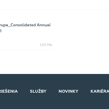
rupa_Consolidated Annual
1
1.03 Mb
RIEŠENIA
SLUŽBY
NOVINKY
KARIÉR