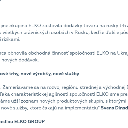
jine Skupina ELKO zastavila dodávky tovaru na ruský trh a 
 všetkých právnických osobách v Rusku, keďže ďalšie pôs
 rizikami.
ca obnovila obchodná činnosť spoločnosti ELKO na Ukraj
 nových dodávok.
ové trhy, nové výrobky, nové služby
. Zameriavame sa na rozvoj regiónu strednej a východnej 
aka charakteristickej agilnosti spoločnosti ELKO sme presv
áme užší zoznam nových produktových skupín, s ktorými 
 a nové služby, ktoré čakajú na implementáciu“
Svens Dinsd
súčasťou ELKO GROUP