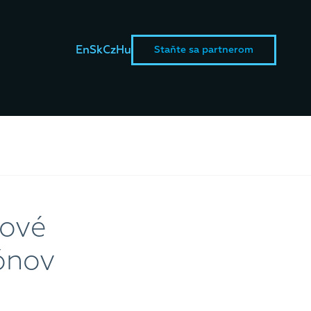
En
Sk
Cz
Hu
Staňte sa partnerom
nové
iónov