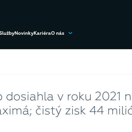
Služby
Novinky
Kariéra
O nás
dosiahla v roku 2021 
ximá; čistý zisk 44 mil