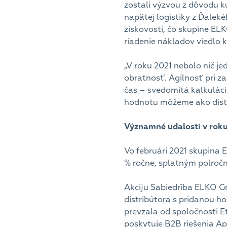
zostali výzvou z dôvodu 
napätej logistiky z Ďalek
ziskovosti, čo skupine ELK
riadenie nákladov viedlo k
„V roku 2021 nebolo nič j
obratnosť. Agilnosť pri za
čas – svedomitá kalkulácia.
hodnotu môžeme ako dist
Významné udalosti v roku
Vo februári 2021 skupina
% ročne, splatným polročn
Akciju Sabiedrība ELKO Gr
distribútora s pridanou h
prevzala od spoločnosti Et
poskytuje B2B riešenia Ap