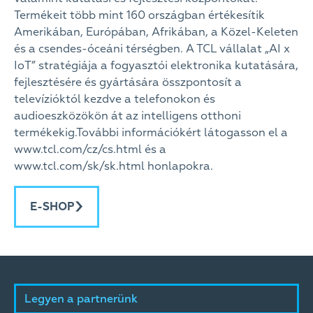
Termékeit több mint 160 országban értékesítik
Amerikában, Európában, Afrikában, a Közel-Keleten
és a csendes-óceáni térségben. A TCL vállalat „AI x
IoT” stratégiája a fogyasztói elektronika kutatására,
fejlesztésére és gyártására összpontosít a
televízióktól kezdve a telefonokon és
audioeszközökön át az intelligens otthoni
termékekig.További információkért látogasson el a
www.tcl.com/cz/cs.html és a
www.tcl.com/sk/sk.html honlapokra.
E-SHOP
Legyen a partnerünk