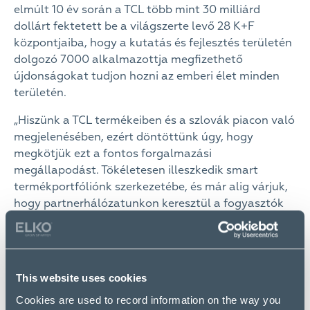
elmúlt 10 év során a TCL több mint 30 milliárd
dollárt fektetett be a világszerte levő 28 K+F
központjaiba, hogy a kutatás és fejlesztés területén
dolgozó 7000 alkalmazottja megfizethető
újdonságokat tudjon hozni az emberi élet minden
területén.
„Hiszünk a TCL termékeiben és a szlovák piacon való
megjelenésében, ezért döntöttünk úgy, hogy
megkötjük ezt a fontos forgalmazási
megállapodást. Tökéletesen illeszkedik smart
termékportfóliónk szerkezetébe, és már alig várjuk,
hogy partnerhálózatunkon keresztül a fogyasztók
széles köréhez eljuttathassuk.”
Rudolf Koubek,
WESTech cég üzleti igazgatója
A WESTech ügyfelei és partnerei mostantól
This website uses cookies
hozzáférhetnek a legújabb okostelefonokat,
táblagépeket, hordozható eszközöket, audio
Cookies are used to record information on the way you