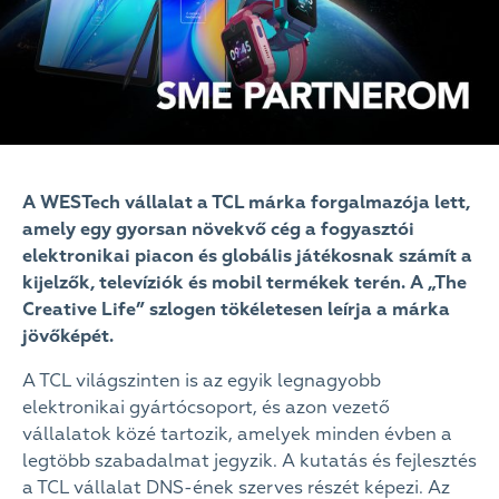
A WESTech vállalat a TCL márka forgalmazója lett,
amely egy gyorsan növekvő cég a fogyasztói
elektronikai piacon és globális játékosnak számít a
kijelzők, televíziók és mobil termékek terén. A „The
Creative Life” szlogen tökéletesen leírja a márka
jövőképét.
A TCL világszinten is az egyik legnagyobb
elektronikai gyártócsoport, és azon vezető
vállalatok közé tartozik, amelyek minden évben a
legtöbb szabadalmat jegyzik. A kutatás és fejlesztés
a TCL vállalat DNS-ének szerves részét képezi. Az