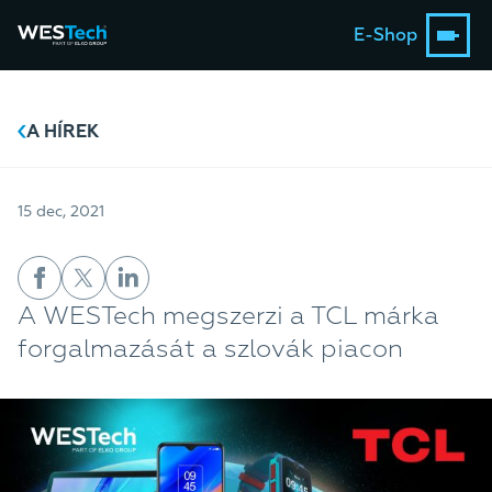
E-Shop
A HÍREK
15 dec, 2021
A WESTech megszerzi a TCL márka
forgalmazását a szlovák piacon