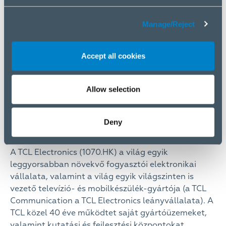
alternatíváját kínálja a fogyasztóknak. Hisszük,
hogy a WESTech segít még több szlovák fogyasztó
Manage/Reject
számára elérhetővé tenni a mobil
berendezéseinkben lévő innovatív technológiákat.”
Branislav Kyrinovič,
A TCL vállalat csehországi és
Accept all cookies
szlovákiai értékesítési igazgatója
A WESTech már régóta intenzíven dolgozik
Allow selection
portfóliójának bővítésén, és a TCL márkával való
partnerség megerősíti mindkét vállalat fontos
szerepét a szlovák informatikai és fogyasztói
Deny
elektronikai piacon.
A TCL Electronics (1070.HK) a világ egyik
leggyorsabban növekvő fogyasztói elektronikai
vállalata, valamint a világ egyik világszinten is
vezető televízió- és mobilkészülék-gyártója (a TCL
Communication a TCL Electronics leányvállalata). A
TCL közel 40 éve működtet saját gyártóüzemeket,
valamint kutatási és fejlesztési központokat.