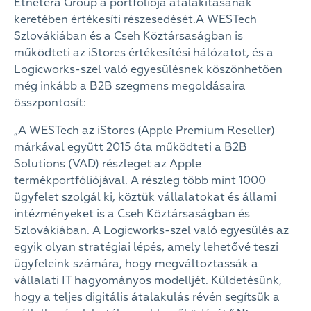
Etnetera Group a portfóliója átalakításának
keretében értékesíti részesedését.A WESTech
Szlovákiában és a Cseh Köztársaságban is
működteti az iStores értékesítési hálózatot, és a
Logicworks-szel való egyesülésnek köszönhetően
még inkább a B2B szegmens megoldásaira
összpontosít:
„A WESTech az iStores (Apple Premium Reseller)
márkával együtt 2015 óta működteti a B2B
Solutions (VAD) részleget az Apple
termékportfóliójával. A részleg több mint 1000
ügyfelet szolgál ki, köztük vállalatokat és állami
intézményeket is a Cseh Köztársaságban és
Szlovákiában. A Logicworks-szel való egyesülés az
egyik olyan stratégiai lépés, amely lehetővé teszi
ügyfeleink számára, hogy megváltoztassák a
vállalati IT hagyományos modelljét. Küldetésünk,
hogy a teljes digitális átalakulás révén segítsük a