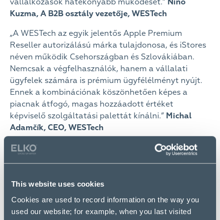
vállalkozások hatékonyabb működését.”
Nino
Kuzma,
A B2B osztály vezetője, WESTech
„A WESTech az egyik jelentős Apple Premium
Reseller autorizálású márka tulajdonosa, és iStores
néven működik Csehországban és Szlovákiában.
Nemcsak a végfelhasználók, hanem a vállalati
ügyfelek számára is prémium ügyfélélményt nyújt.
Ennek a kombinációnak köszönhetően képes a
piacnak átfogó, magas hozzáadott értéket
képviselő szolgáltatási palettát kínálni.”
Michal
Adamčík,
CEO, WESTech
A Logicworks a WESTech vállalattal együtt erősebb
piaci pozíciót szerez, és az Apple cégek számára való
alkalmazásával és egyéb szolgáltatásaival
terjeszkedik Szlovákiában:
This website uses cookies
Cookies are used to record information on the way you
„A WESTech és a Logicworks egyesülését kivételes
used our website; for example, when you last visited
szinergiának tartom – az egyik oldalon a Cseh