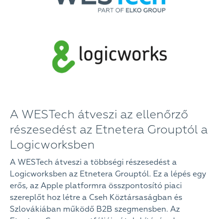
A WESTech átveszi az ellenőrző
részesedést az Etnetera Grouptól a
Logicworksben
A WESTech átveszi a többségi részesedést a
Logicworksben az Etnetera Grouptól. Ez a lépés egy
erős, az Apple platformra összpontosító piaci
szereplőt hoz létre a Cseh Köztársaságban és
Szlovákiában működő B2B szegmensben. Az