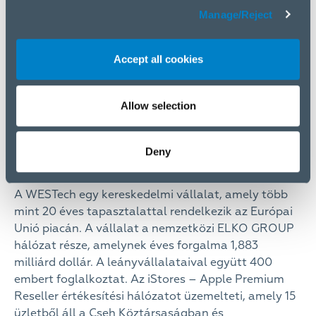
befektetési alapba újonnan koncentrált startup
Manage/Reject
projektekre való felosztása. Megfelelő stratégiai
partnert kerestünk a Logicworks számára, és
nagyon örülünk, hogy a WESTech személyében
Accept all cookies
megtaláltuk. Úgy véljük, hogy együtt sikeresen
fogják majd fejleszteni a kívánt szolgáltatásokat az
Apple platformra a cseh piac legnagyobb ügyfelei
Allow selection
számára.”
Václav Bittner,
Az Etnetera Group
társalapítója
Deny
A WESTech vállalatról
A WESTech egy kereskedelmi vállalat, amely több
mint 20 éves tapasztalattal rendelkezik az Európai
Unió piacán. A vállalat a nemzetközi ELKO GROUP
hálózat része, amelynek éves forgalma 1,883
milliárd dollár. A leányvállalataival együtt 400
embert foglalkoztat. Az iStores – Apple Premium
Reseller értékesítési hálózatot üzemelteti, amely 15
üzletből áll a Cseh Köztársaságban és